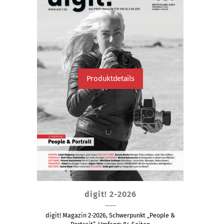
Produktdetails
Dieses
digit! 2-2026
Produkt
weist
digit! Magazin 2-2026, Schwerpunkt „People &