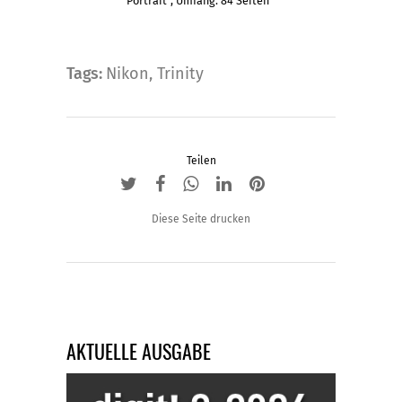
mehrere
Portrait“, Umfang: 84 Seiten
Varianten
auf.
Die
Tags:
Nikon
,
Trinity
Optionen
können
auf
Teilen
der
Produktseite
gewählt
Diese Seite drucken
werden
AKTUELLE AUSGABE