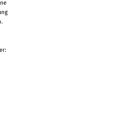
rne
ung
.
er: