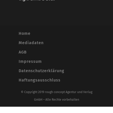
Home
Mediadaten
AGB
Impressum
Datenschutzerklärung
Haftungsausschluss
© Copyright 2019 rough concept Agentur und Verlag
GmbH – Alle Rechte vorbehalten
Alle Preise inkl. der gesetzlichen MwSt.