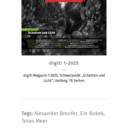
Dieses
digit! 1-2025
Produkt
weist
digit! Magazin 1-2025, Schwerpunkt „Schatten und
mehrere
Licht“, Umfang: 76 Seiten
Varianten
auf.
Die
Optionen
Tags:
Alexander Bronfer
,
Ein Bokek
,
können
Totes Meer
auf