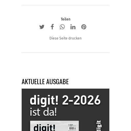
der
Produktseite
gewählt
Teilen
werden
Diese Seite drucken
AKTUELLE AUSGABE