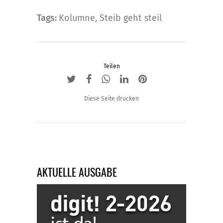
Optionen
Tags:
Kolumne
,
Steib geht steil
können
auf
der
Produktseite
Teilen
gewählt
werden
Diese Seite drucken
AKTUELLE AUSGABE