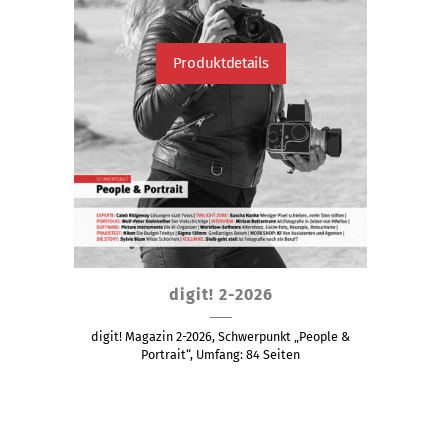
Produktdetails
Dieses
digit! 2-2026
Produkt
weist
digit! Magazin 2-2026, Schwerpunkt „People &
mehrere
Portrait“, Umfang: 84 Seiten
Varianten
auf.
Die