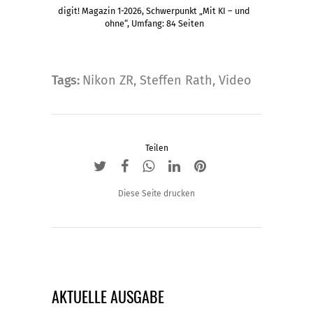
weist
digit! Magazin 1-2026, Schwerpunkt „Mit KI – und
mehrere
ohne“, Umfang: 84 Seiten
Varianten
auf.
Die
Tags:
Nikon ZR
,
Steffen Rath
,
Video
Optionen
können
auf
Teilen
der
Produktseite
gewählt
Diese Seite drucken
werden
AKTUELLE AUSGABE