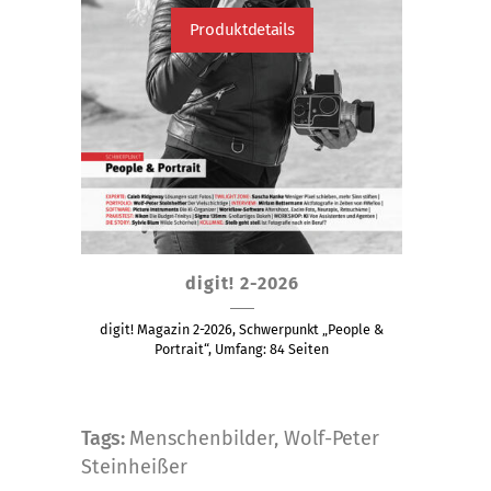
Produktdetails
Dieses
digit! 2-2026
Produkt
weist
digit! Magazin 2-2026, Schwerpunkt „People &
mehrere
Portrait“, Umfang: 84 Seiten
Varianten
auf.
Die
Tags:
Menschenbilder
,
Wolf-Peter
Optionen
Steinheißer