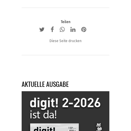
können
auf
der
Teilen
Produktseite
gewählt
werden
Diese Seite drucken
AKTUELLE AUSGABE