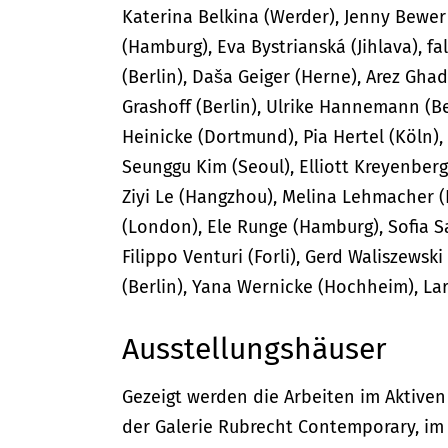
Katerina Belkina (Werder), Jenny Bewer
(Hamburg), Eva Bystrianská (Jihlava), f
(Berlin), Daša Geiger (Herne), Arez Gha
Grashoff (Berlin), Ulrike Hannemann (
Heinicke (Dortmund), Pia Hertel (Köln),
Seunggu Kim (Seoul), Elliott Kreyenberg (
Ziyi Le (Hangzhou), Melina Lehmacher (
(London), Ele Runge (Hamburg), Sofia Sa
Filippo Venturi (Forli), Gerd Waliszewsk
(Berlin), Yana Wernicke (Hochheim), Lara
Ausstellungshäuser
Gezeigt werden die Arbeiten im Aktive
der Galerie Rubrecht Contemporary, im