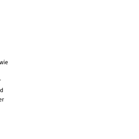
wie
r
nd
er