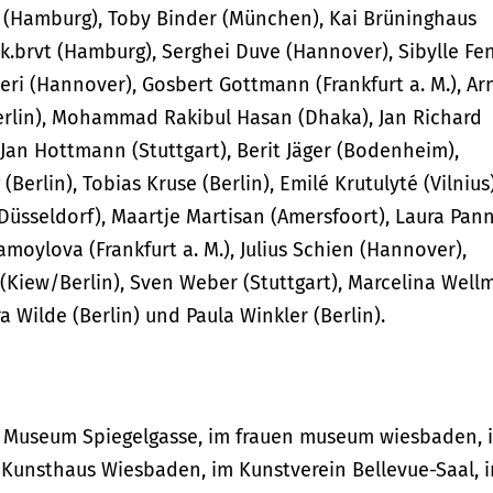
 (Hamburg), Toby Binder (München), Kai Brüninghaus
alk.brvt (Hamburg), Serghei Duve (Hannover), Sibylle Fe
deri (Hannover), Gosbert Gottmann (Frankfurt a. M.), Ar
Berlin), Mohammad Rakibul Hasan (Dhaka), Jan Richard
 Jan Hottmann (Stuttgart), Berit Jäger (Bodenheim),
Berlin), Tobias Kruse (Berlin), Emilé Krutulyté (Vilnius)
Düsseldorf), Maartje Martisan (Amersfoort), Laura Pan
moylova (Frankfurt a. M.), Julius Schien (Hannover),
i (Kiew/Berlin), Sven Weber (Stuttgart), Marcelina Well
 Wilde (Berlin) und Paula Winkler (Berlin).
n Museum Spiegelgasse, im frauen museum wiesbaden, 
 Kunsthaus Wiesbaden, im Kunstverein Bellevue-Saal, 