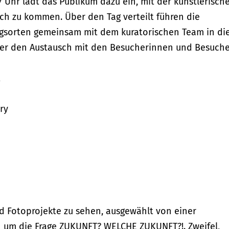
7 Uhr lädt das Publikum dazu ein, mit der künstlerisch
ch zu kommen. Über den Tag verteilt führen die
ungsorten gemeinsam mit dem kuratorischen Team in di
̈ber den Austausch mit den Besucherinnen und Besuche
t
ry
d Fotoprojekte zu sehen, ausgewählt von einer
en um die Frage ZUKUNFT? WELCHE ZUKUNFT?!. Zweifel,