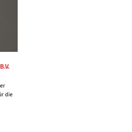
B.V.
uer
ür die