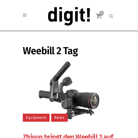
0
Weebill 2 Tag
Equipment
News
Zhiyun bringt den Weebill 2 auf