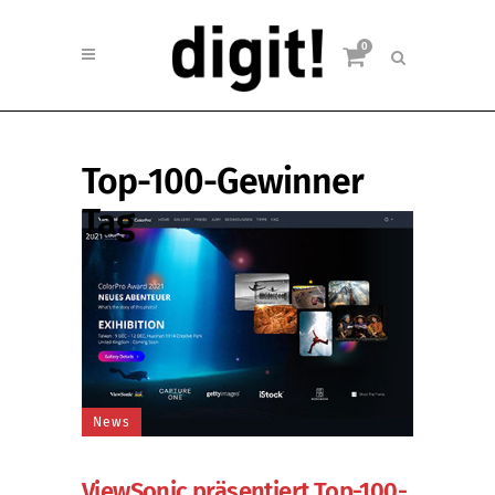
0
Top-100-Gewinner
Tag
News
ViewSonic präsentiert Top-100-