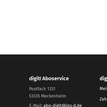
digit! Aboservice
dig
Mei
Postfach 1331
53335 Meckenheim
Zah
E-Mail:
abo-digit@ips-d.de