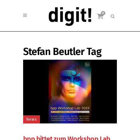
0
Stefan Beutler Tag
News
bpp bittet zum Workshop Lab