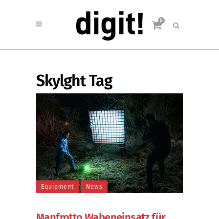
0
Skylght Tag
Equipment
News
Manfrotto Wabeneinsatz für