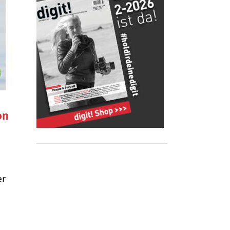
on
er