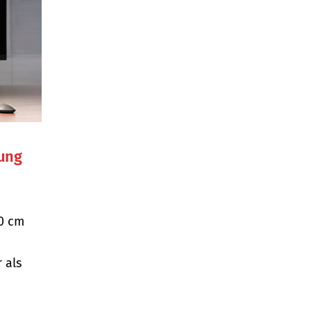
tung
0 cm
 als