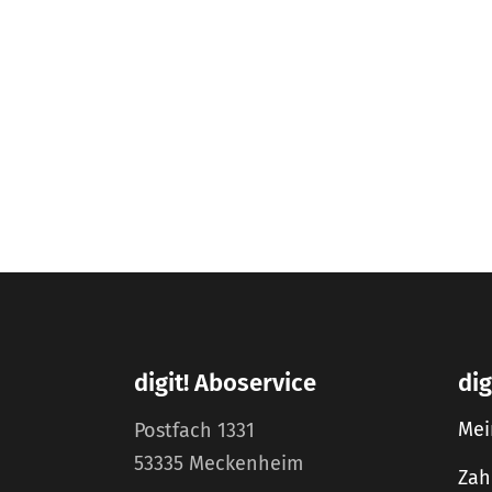
digit! Aboservice
dig
Mei
Postfach 1331
53335 Meckenheim
Zah