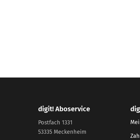
digit! Aboservice
dig
Mei
Postfach 1331
53335 Meckenheim
Zah