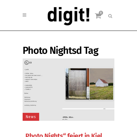
0
Photo Nightsd Tag
News
„Photo Nights“ feiert in Kiel