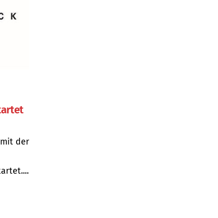
artet
 mit der
rtet....