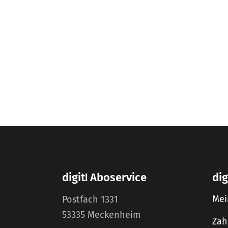
digit! Aboservice
dig
Mei
Postfach 1331
53335 Meckenheim
Zah