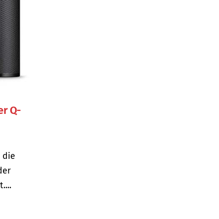
er Q-
 die
der
...