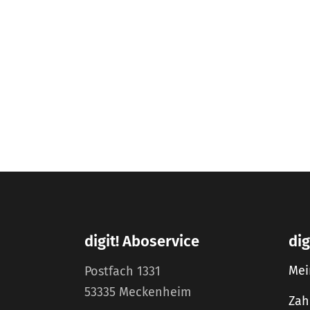
digit! Aboservice
dig
Mei
Postfach 1331
53335 Meckenheim
Zah