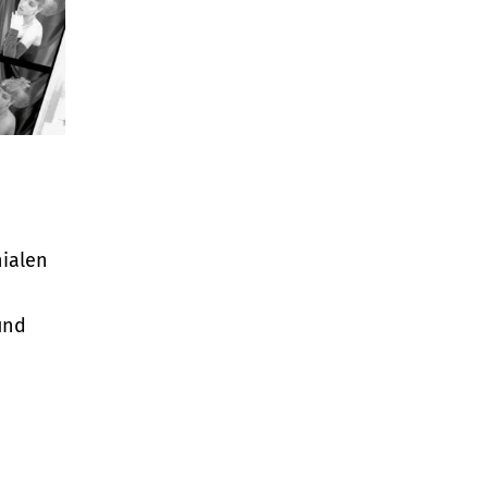
nialen
und