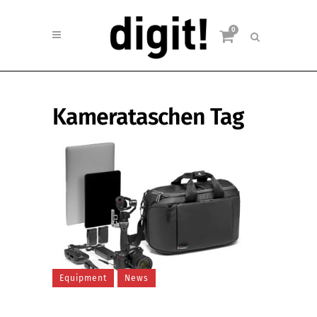
0
Kamerataschen Tag
Equipment
News