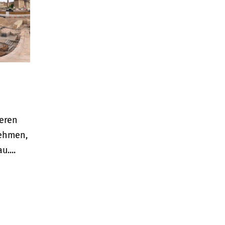
ieren
nehmen,
....