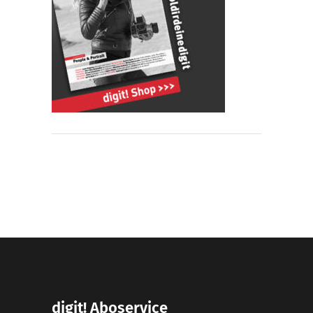
digit! Aboservice