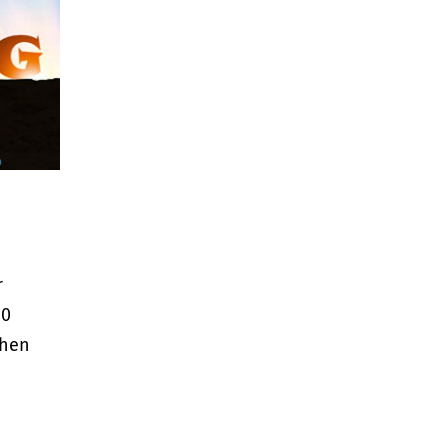
r
20
chen