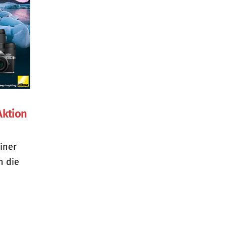
Aktion
iner
n die