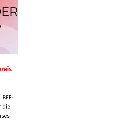
preis
n BFF-
r die
hses