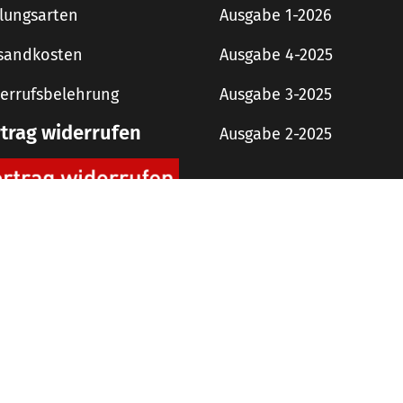
lungsarten
Ausgabe 1-2026
sandkosten
Ausgabe 4-2025
errufsbelehrung
Ausgabe 3-2025
rtrag widerrufen
Ausgabe 2-2025
digit! Downloads
AGB
Impressum
Datenschutzerklärung
 Copyright 2019 rough concept Agentur und Verlag GmbH – Alle Rechte vorbehalt
Alle Preise inkl. der gesetzlichen MwSt.