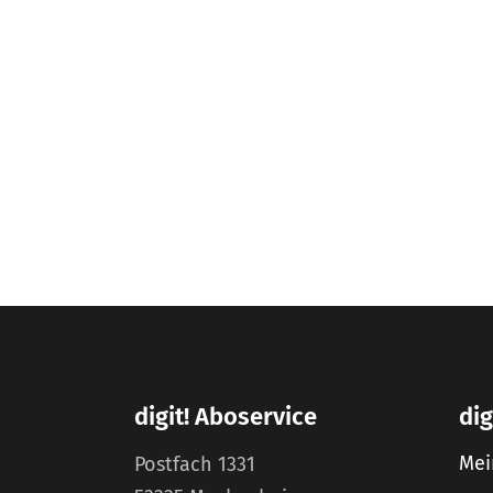
digit! Aboservice
dig
Mei
Postfach 1331