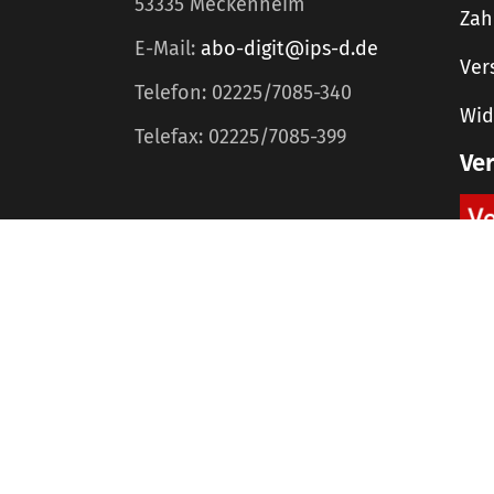
53335 Meckenheim
Zah
E-Mail:
abo-digit@ips-d.de
Ver
Telefon: 02225/7085-340
Wid
Telefax: 02225/7085-399
Ve
Home
Mediadaten
©