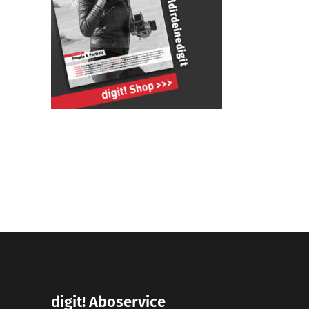
digit! Aboservice