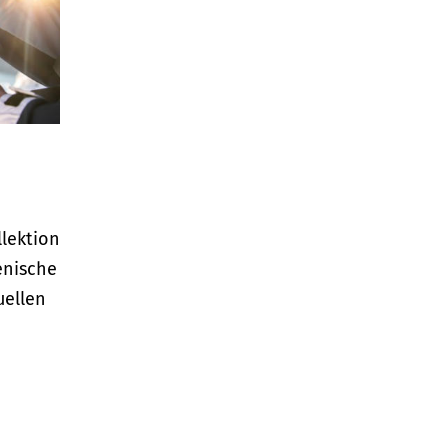
lektion
enische
uellen