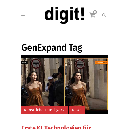
0
GenExpand Tag
Künstliche Intelligenz
News
Erste KI-Technologien für