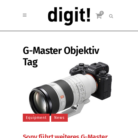
0
G-Master Objektiv
Tag
Equipment
News
Sony führt weiteres G-Master