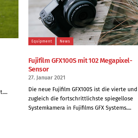
Equipment
News
Fujifilm GFX100S mit 102 Megapixel-
Sensor
27. Januar 2021
Die neue Fujifilm GFX100S ist die vierte und
...
zugleich die fortschrittlichste spiegellose
Systemkamera in Fujifilms GFX Systems....