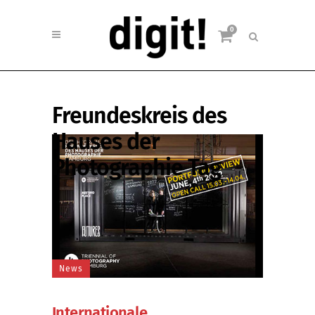
0
Freundeskreis des
Hauses der
Photographie Tag
News
Internationale