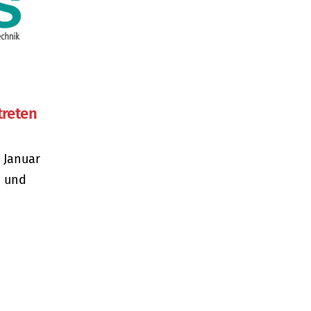
treten
 Januar
n und