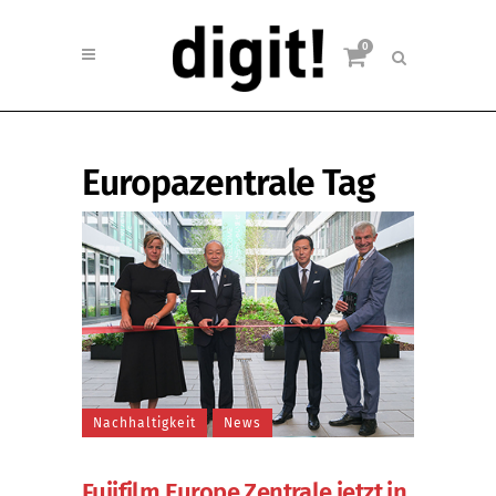
0
Europazentrale Tag
Nachhaltigkeit
News
Fujifilm Europe Zentrale jetzt in