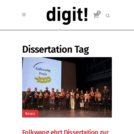
0
Dissertation Tag
News
Folkwang ehrt Dissertation zur