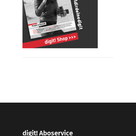
digit! Aboservice