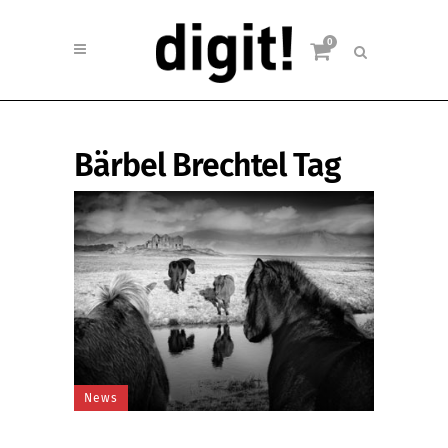
0
Bärbel Brechtel Tag
News