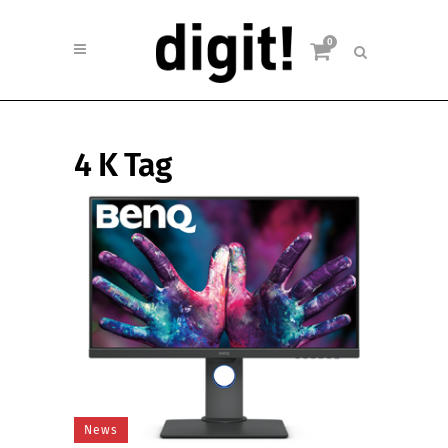
0
4 K Tag
News