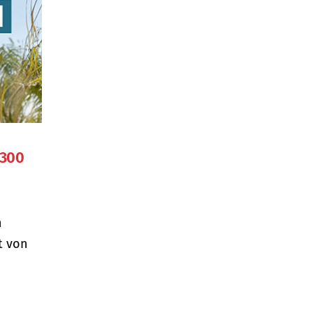
 300
n
t von