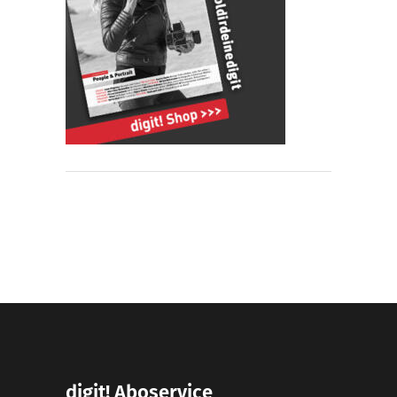
digit! Aboservice