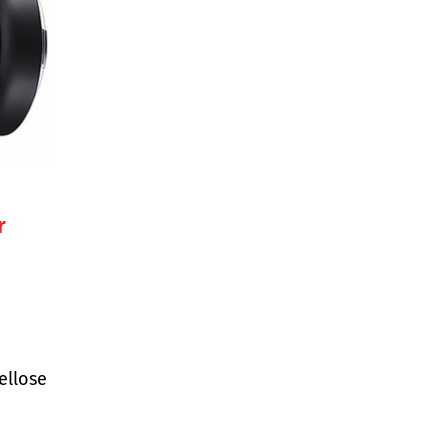
r
ellose