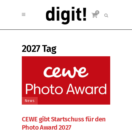
0
2027 Tag
News
CEWE gibt Startschuss für den
Photo Award 2027