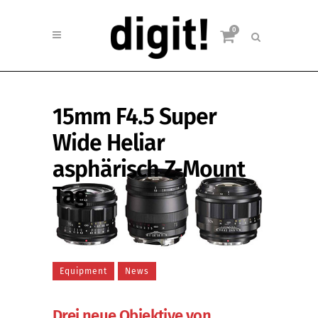
0
15mm F4.5 Super
Wide Heliar
asphärisch Z-Mount
Tag
Equipment
News
Drei neue Objektive von