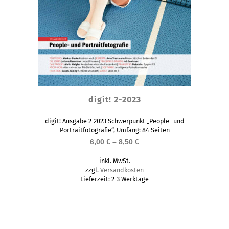
Dieses
digit! 2-2023
Produkt
weist
digit! Ausgabe 2-2023 Schwerpunkt „People- und
mehrere
Portraitfotografie“, Umfang: 84 Seiten
6,00
€
–
8,50
€
Varianten
auf.
inkl. MwSt.
Die
zzgl.
Versandkosten
Lieferzeit:
2-3 Werktage
Optionen
können
auf
der