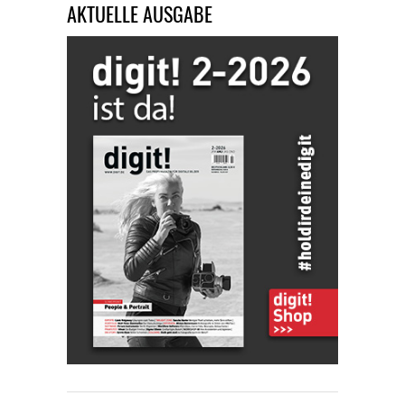
AKTUELLE AUSGABE
Produktseite
gewählt
werden